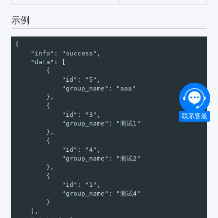
示例
{

    "info": "success",

    "data": [

        {

            "id": "5",

            "group_name": "aaa"

        },

        {

            "id": "3",

联系客服
            "group_name": "测试1"

        },

        {

            "id": "4",

            "group_name": "测试2"

        },

        {

            "id": "1",

            "group_name": "测试4"

        }

    ],
